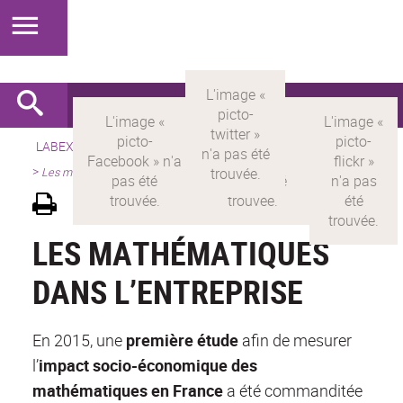
LABEX >
LABEX MILYON
>
Version française
>
Présentation
>
Les mathématiques dans l’entreprise
LES MATHÉMATIQUES
DANS L’ENTREPRISE
En 2015, une
première étude
afin de mesurer
l’
impact socio-économique des
mathématiques en France
a été commanditée