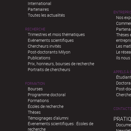
International
Partenaires
ENTREPRI
Toutes les actualités
Nos exp
Comment
Partenar
RECHERCHE
Trimestres et mois thématiques
Thèses e
Evénements scientifiques
entrepri
Chercheurs invités
Les mat
Post-doctorants Milyon
Le rése
Publications
Ils nous
Prix, honneurs, bourses de recherche
Portraits de chercheurs
APPELS À
Étudiant
Doctora
FORMATION
Bourses
Post-do
Programme doctoral
Chercheu
Formations
Écoles de recherche
CONTACT
Thèses
Témoignages d'alumni
PRATI
Évenements scientifiques : Écoles de
Docume
recherche
Newslet