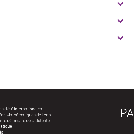
PA
es d'été internationales
rées Mathématiques de Lyon
 le séminaire de la détente
atique
és