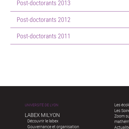
Post-doctorants 2013
Post-doctorants 2012
Post-doctorants 2011
Les écol
UNIVERSITÉ DE LYON
Les Soi
LABEX MILYON
Zoom sur
Découvrir le labex
mathém
Gouvernance et organisation
Actualit