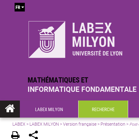
FR
MATHÉMATIQUES ET
INFORMATIQUE FONDAMENTALE
LABEX MILYON
RECHERCHE
LABEX >
LABEX MILYON
>
Version française
>
Présentation
>
Post-