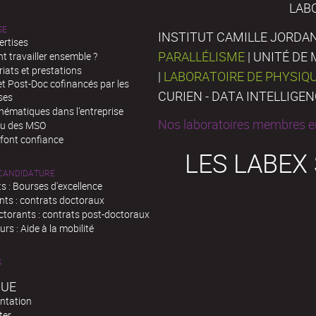
LAB
SE
INSTITUT CAMILLE JORDAN
ertises
PARALLÉLISME
| UNITÉ D
 travailler ensemble ?
iats et prestations
|
LABORATOIRE DE PHYSIQ
t Post-Doc cofinancés par les
CURIEN - DATA INTELLIGE
ses
hématiques dans l’entreprise
Nos laboratoires membres en
au des MSO
 font confiance
LES LABEX
 CANDIDATURE
s : Bourses d'excellence
nts : contrats doctoraux
ctorants : contrats post-doctoraux
rs : Aide à la mobilité
S
QUE
ntation
ter