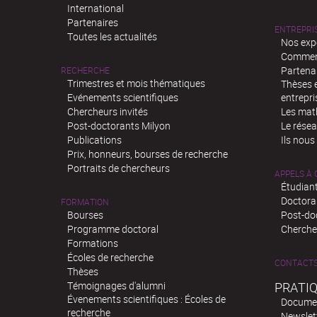
International
Partenaires
ENTREPRI
Toutes les actualités
Nos exp
Comment
Partenar
RECHERCHE
Trimestres et mois thématiques
Thèses e
Evénements scientifiques
entrepri
Chercheurs invités
Les mat
Post-doctorants Milyon
Le rése
Publications
Ils nous
Prix, honneurs, bourses de recherche
Portraits de chercheurs
APPELS À
Étudiant
Doctora
FORMATION
Bourses
Post-do
Programme doctoral
Chercheu
Formations
Écoles de recherche
CONTACT
Thèses
Témoignages d'alumni
PRATI
Évenements scientifiques : Écoles de
Docume
recherche
Newslet