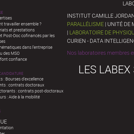
LAB
SE
INSTITUT CAMILLE JORDAN
ertises
PARALLÉLISME
| UNITÉ D
 travailler ensemble ?
iats et prestations
|
LABORATOIRE DE PHYSIQ
t Post-Doc cofinancés par les
CURIEN - DATA INTELLIGE
ses
hématiques dans l’entreprise
Nos laboratoires membres en
au des MSO
 font confiance
LES LABEX
 CANDIDATURE
s : Bourses d'excellence
nts : contrats doctoraux
ctorants : contrats post-doctoraux
rs : Aide à la mobilité
S
QUE
ntation
ter