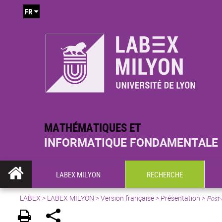
FR
MATHÉMATIQUES ET
INFORMATIQUE FONDAMENTALE
LABEX MILYON
RECHERCHE
LABEX >
LABEX MILYON
>
Version française
>
Présentation
>
Post-