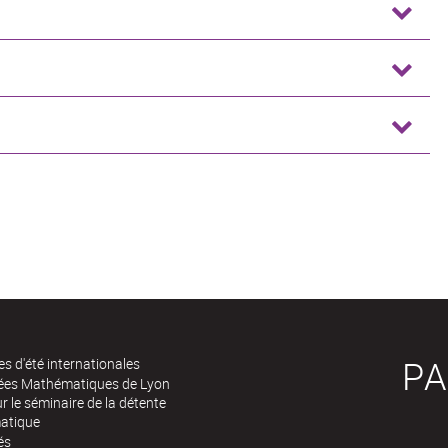
PA
es d'été internationales
rées Mathématiques de Lyon
 le séminaire de la détente
atique
és