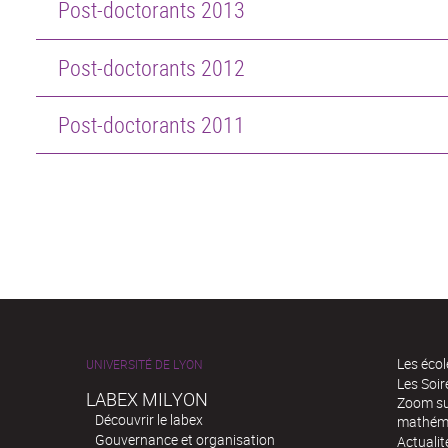
Post-doctorants 2013
Post-doctorants 2012
Post-doctorants 2011
Les écol
UNIVERSITÉ DE LYON
Les Soi
LABEX MILYON
Zoom sur
Découvrir le labex
mathém
Gouvernance et organisation
Actualit