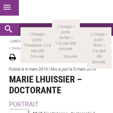
LABEX >
LABEX MILYON
>
Version française
>
Présentation
>
Portraits de chercheurs
Publié le 4 mars 2019
|
Mis à jour le 5 mars 2019
MARIE LHUISSIER –
DOCTORANTE
PORTRAIT