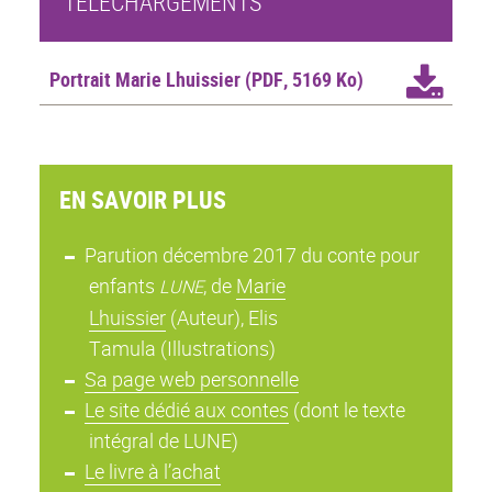
TÉLÉCHARGEMENTS
Portrait Marie Lhuissier
(PDF, 5169 Ko)
EN SAVOIR PLUS
Parution décembre 2017 du conte pour
enfants
, de
Marie
LUNE
Lhuissier
(Auteur),‎
Elis
Tamula (Illustrations)
Sa page web personnelle
Le site dédié aux contes
(dont le texte
intégral de LUNE)
Le livre à l’achat