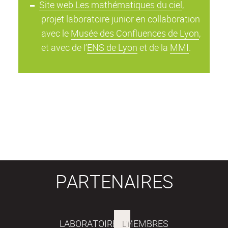
Site web Les mathématiques du ciel
,
projet laboratoire junior en collaboration
avec le
Musée des Confluences de Lyon
,
et avec de l’
ENS de Lyon
et de la
MMI
.
PARTENAIRES
LABORATOIRES MEMBRES