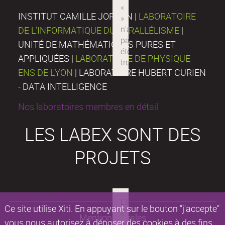
INSTITUT CAMILLE JORDAN |
LABORATOIRE
DE L’INFORMATIQUE DU PARALLÉLISME
|
UNITÉ DE MATHÉMATIQUES PURES ET
APPLIQUÉES |
LABORATOIRE DE PHYSIQUE
ENS DE LYON
| LABORATOIRE HUBERT CURIEN
- DATA INTELLIGENCE
Nos laboratoires membres en détail
LES LABEX SONT DES
PROJETS
Ce site utilise Xiti. En appuyant sur le bouton "j'accepte"
Mentions légales
vous nous autorisez à déposer des cookies à des fins