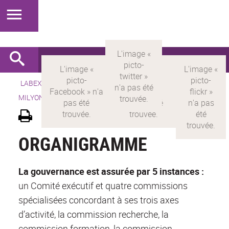
LABEX >
LABEX MILYON
>
Version française
> LABEX
MILYON >
Gouvernance et organisation
ORGANIGRAMME
La gouvernance est assurée par 5 instances :
un Comité exécutif et quatre commissions
spécialisées concordant à ses trois axes
d’activité, la commission recherche, la
commission formation, la commission