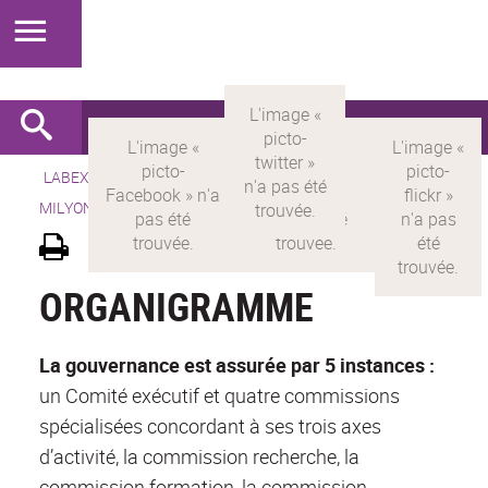
LABEX >
LABEX MILYON
>
Version française
> LABEX
MILYON >
Gouvernance et organisation
ORGANIGRAMME
La gouvernance est assurée par 5 instances :
un Comité exécutif et quatre commissions
spécialisées concordant à ses trois axes
d’activité, la commission recherche, la
commission formation, la commission