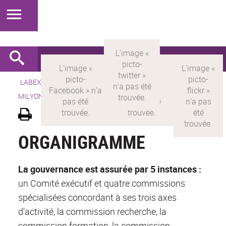
LABEX >
LABEX MILYON
>
Version française
> LABEX
MILYON >
Gouvernance et organisation
ORGANIGRAMME
La gouvernance est assurée par 5 instances :
un Comité exécutif et quatre commissions
spécialisées concordant à ses trois axes
d’activité, la commission recherche, la
commission formation, la commission