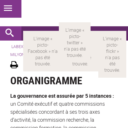
LABEX >
LABEX MILYON
>
Version française
> LABEX
MILYON >
Gouvernance et organisation
ORGANIGRAMME
La gouvernance est assurée par 5 instances :
un Comité exécutif et quatre commissions
spécialisées concordant à ses trois axes
d’activité, la commission recherche, la
commission formation, la commission