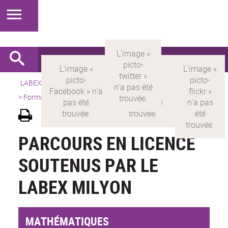
LABEX >
LABEX MILYON
>
Version française
>
Présentation
>
Formations
>
Parcours en Licence
PARCOURS EN LICENCE
SOUTENUS PAR LE
LABEX MILYON
MATHÉMATIQUES