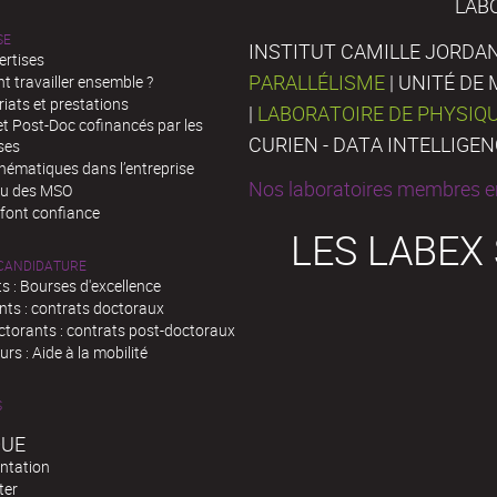
LAB
SE
INSTITUT CAMILLE JORDAN
ertises
PARALLÉLISME
| UNITÉ D
 travailler ensemble ?
iats et prestations
|
LABORATOIRE DE PHYSIQ
t Post-Doc cofinancés par les
CURIEN - DATA INTELLIGE
ses
hématiques dans l’entreprise
Nos laboratoires membres en
au des MSO
 font confiance
LES LABEX
 CANDIDATURE
s : Bourses d'excellence
nts : contrats doctoraux
ctorants : contrats post-doctoraux
rs : Aide à la mobilité
S
QUE
ntation
ter