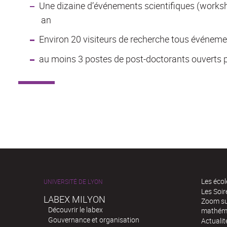
Une dizaine d’événements scientifiques (worksh
an
Environ 20 visiteurs de recherche tous événeme
au moins 3 postes de post-doctorants ouverts 
Les écol
UNIVERSITÉ DE LYON
Les Soi
LABEX MILYON
Zoom sur
Découvrir le labex
mathém
Gouvernance et organisation
Actualit