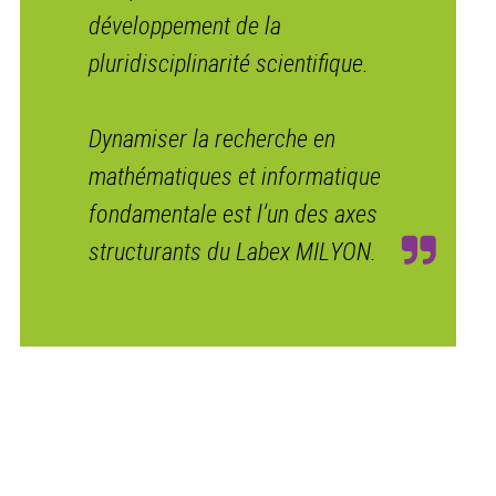
développement de la
pluridisciplinarité scientifique.
Dynamiser la recherche en
mathématiques et informatique
fondamentale est l’un des axes
structurants du Labex MILYON.