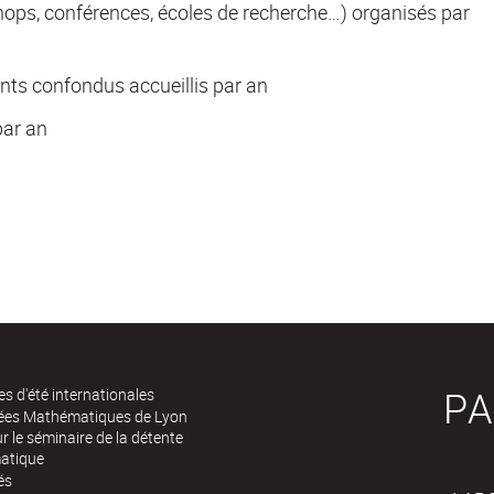
ops, conférences, écoles de recherche…) organisés par
nts confondus accueillis par an
par an
PA
es d'été internationales
rées Mathématiques de Lyon
 le séminaire de la détente
atique
és