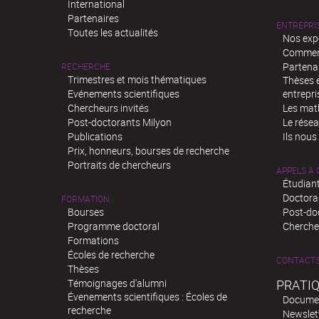
International
Partenaires
ENTREPRI
Toutes les actualités
Nos exp
Comment
Partenar
RECHERCHE
Trimestres et mois thématiques
Thèses e
Evénements scientifiques
entrepri
Chercheurs invités
Les mat
Post-doctorants Milyon
Le rése
Publications
Ils nous
Prix, honneurs, bourses de recherche
Portraits de chercheurs
APPELS À
Étudiant
Doctora
FORMATION
Bourses
Post-do
Programme doctoral
Chercheu
Formations
Écoles de recherche
CONTACT
Thèses
Témoignages d'alumni
PRATI
Évenements scientifiques : Écoles de
Docume
recherche
Newslet