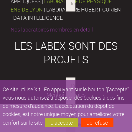
APPLIQUÉES |
LABORATOIRE DE PHYSIQUE
ENS DE LYON
| LABORATOIRE HUBERT CURIEN
- DATA INTELLIGENCE
Nos laboratoires membres en détail
LES LABEX SONT DES
PROJETS
Ce site utilise Xiti. En appuyant sur le bouton "j'accepte"
Mentions légales
vous nous autorisez à déposer des cookies à des fins
de mesure d'audience. L'acceptation du dépot de
cookies, est notre unique moyen pour améliorer votre
confort sur le site.
J'accepte
Je refuse