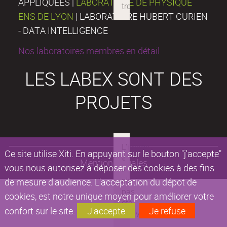
APPLIQUÉES |
LABORATOIRE DE PHYSIQUE
ENS DE LYON
| LABORATOIRE HUBERT CURIEN
- DATA INTELLIGENCE
Nos laboratoires membres en détail
LES LABEX SONT DES
PROJETS
Ce site utilise Xiti. En appuyant sur le bouton "j'accepte"
Mentions légales
vous nous autorisez à déposer des cookies à des fins
de mesure d'audience. L'acceptation du dépot de
cookies, est notre unique moyen pour améliorer votre
confort sur le site.
J'accepte
Je refuse