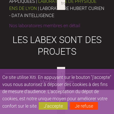
APPLIQUÉES |
LABORATOIRE DE PHYSIQUE
ENS DE LYON
| LABORATOIRE HUBERT CURIEN
- DATA INTELLIGENCE
Nos laboratoires membres en détail
LES LABEX SONT DES
PROJETS
Ce site utilise Xiti. En appuyant sur le bouton "j'accepte"
Mentions légales
vous nous autorisez à déposer des cookies à des fins
de mesure d'audience. L'acceptation du dépot de
cookies, est notre unique moyen pour améliorer votre
confort sur le site.
J'accepte
Je refuse