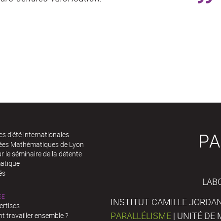
PA
es d'été internationales
rées Mathématiques de Lyon
 le séminaire de la détente
atique
és
LAB
SE
INSTITUT CAMILLE JORDAN
ertises
PARALLÉLISME
| UNITÉ D
 travailler ensemble ?