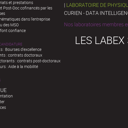
iats et prestations
|
LABORATOIRE DE PHYSIQ
t Post-Doc cofinancés par les
CURIEN - DATA INTELLIGE
ses
hématiques dans l’entreprise
Nos laboratoires membres en
au des MSO
 font confiance
LES LABEX
 CANDIDATURE
s : Bourses d'excellence
nts : contrats doctoraux
ctorants : contrats post-doctoraux
rs : Aide à la mobilité
S
QUE
ntation
ter
ces