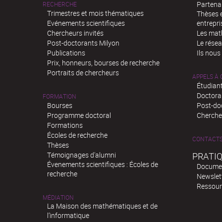
Partenar
RECHERCHE
Trimestres et mois thématiques
Thèses e
Evénements scientifiques
entrepri
Chercheurs invités
Les mat
Post-doctorants Milyon
Le rése
Publications
Ils nous
Prix, honneurs, bourses de recherche
Portraits de chercheurs
APPELS À
Étudiant
Doctora
FORMATION
Bourses
Post-do
Programme doctoral
Chercheu
Formations
Écoles de recherche
CONTACT
Thèses
Témoignages d'alumni
PRATI
Évenements scientifiques : Écoles de
Docume
recherche
Newslet
Ressour
MÉDIATION
La Maison des mathématiques et de
l’informatique