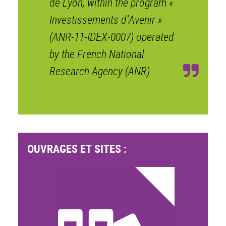
de Lyon, within the program «
Investissements d’Avenir »
(ANR-11-IDEX-0007) operated
by the French National
Research Agency (ANR).
OUVRAGES ET SITES :