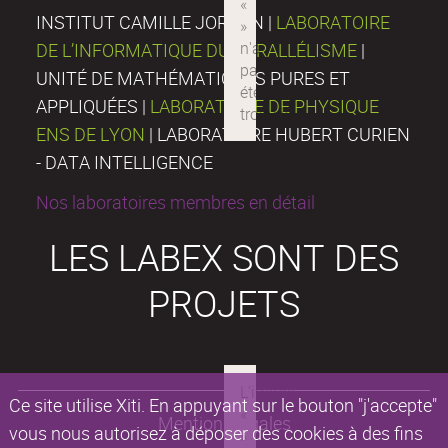
INSTITUT CAMILLE JORDAN |
LABORATOIRE
DE L’INFORMATIQUE DU PARALLÉLISME
|
UNITÉ DE MATHÉMATIQUES PURES ET
APPLIQUÉES |
LABORATOIRE DE PHYSIQUE
ENS DE LYON
| LABORATOIRE HUBERT CURIEN
- DATA INTELLIGENCE
Nos laboratoires membres en détail
LES LABEX SONT DES
PROJETS
Ce site utilise Xiti. En appuyant sur le bouton "j'accepte"
Mentions légales
vous nous autorisez à déposer des cookies à des fins