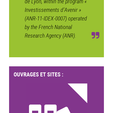
de Lyon, within the program «
Investissements d’Avenir »
(ANR-11-IDEX-0007) operated
by the French National
Research Agency (ANR).
OUVRAGES ET SITES :