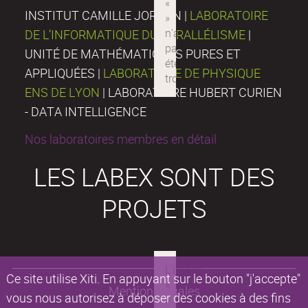
INSTITUT CAMILLE JORDAN |
LABORATOIRE
DE L’INFORMATIQUE DU PARALLÉLISME
|
UNITÉ DE MATHÉMATIQUES PURES ET
APPLIQUÉES |
LABORATOIRE DE PHYSIQUE
ENS DE LYON
| LABORATOIRE HUBERT CURIEN
- DATA INTELLIGENCE
Nos laboratoires membres en détail
LES LABEX SONT DES
PROJETS
Ce site utilise Xiti. En appuyant sur le bouton "j'accepte"
Mentions légales
vous nous autorisez à déposer des cookies à des fins