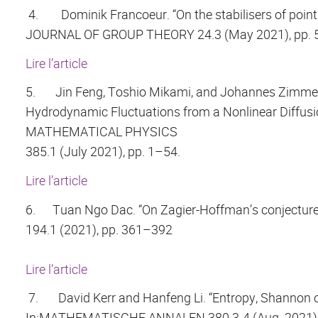
4.
Dominik Francoeur. “On the stabilisers of point
JOURNAL OF GROUP THEORY 24.3 (May 2021), pp. 
Lire l’article
5.
Jin Feng, Toshio Mikami, and Johannes Zimmer
Hydrodynamic Fluctuations from a Nonlinear Diffu
MATHEMATICAL PHYSICS
385.1 (July 2021), pp. 1–54.
Lire l’article
6.
Tuan Ngo Dac. “On Zagier-Hoffman’s conjectures i
194.1 (2021), pp. 361–392
Lire l’article
7.
David Kerr and Hanfeng Li. “Entropy, Shannon o
In:MATHEMATISCHE ANNALEN 380.3-4 (Aug. 2021),