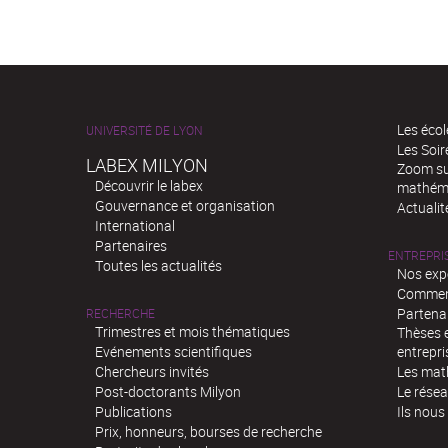
Les écol
UNIVERSITÉ DE LYON
Les Soi
LABEX MILYON
Zoom sur
Découvrir le labex
mathém
Gouvernance et organisation
Actualit
International
Partenaires
ENTREPRI
Toutes les actualités
Nos exp
Comment
Partenar
RECHERCHE
Trimestres et mois thématiques
Thèses e
Evénements scientifiques
entrepri
Chercheurs invités
Les mat
Post-doctorants Milyon
Le rése
Publications
Ils nous
Prix, honneurs, bourses de recherche