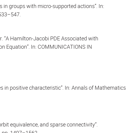
s in groups with micro-supported actions”. In:
533–547.
. “A Hamilton-Jacobi PDE Associated with
sion Equation”. In: COMMUNICATIONS IN
n positive characteristic”. In: Annals of Mathematics
rbit equivalence, and sparse connectivity”.
 pp. 1497–1562.