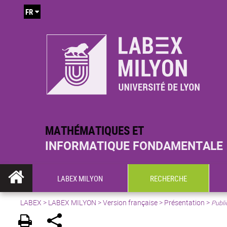
FR
MATHÉMATIQUES ET
INFORMATIQUE FONDAMENTALE
LABEX MILYON
RECHERCHE
LABEX >
LABEX MILYON
>
Version française
>
Présentation
>
Publi