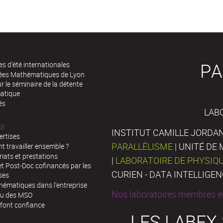
PA
es d'été internationales
rées Mathématiques de Lyon
 le séminaire de la détente
atique
és
LAB
SE
INSTITUT CAMILLE JORDAN
ertises
PARALLÉLISME
| UNITÉ D
 travailler ensemble ?
iats et prestations
|
LABORATOIRE DE PHYSIQ
t Post-Doc cofinancés par les
CURIEN - DATA INTELLIGE
ses
hématiques dans l’entreprise
Nos laboratoires membres en
au des MSO
 font confiance
LES LABEX