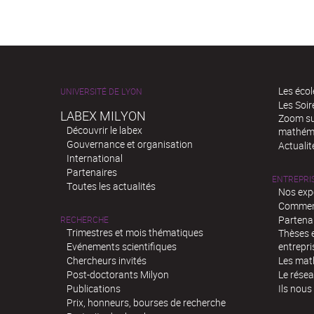
Les écol
UNIVERSITÉ DE LYON
Les Soi
LABEX MILYON
Zoom sur
Découvrir le labex
mathém
Gouvernance et organisation
Actualit
International
Partenaires
ENTREPRI
Toutes les actualités
Nos exp
Comment
Partenar
RECHERCHE
Trimestres et mois thématiques
Thèses e
Evénements scientifiques
entrepri
Chercheurs invités
Les mat
Post-doctorants Milyon
Le rése
Publications
Ils nous
Prix, honneurs, bourses de recherche