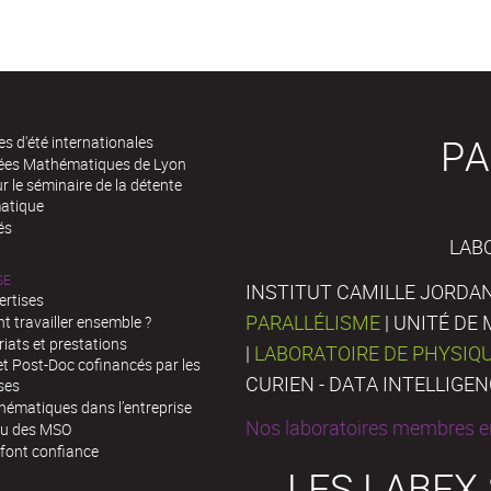
PA
es d'été internationales
rées Mathématiques de Lyon
 le séminaire de la détente
atique
és
LAB
SE
INSTITUT CAMILLE JORDAN
ertises
PARALLÉLISME
| UNITÉ D
 travailler ensemble ?
iats et prestations
|
LABORATOIRE DE PHYSIQ
t Post-Doc cofinancés par les
CURIEN - DATA INTELLIGE
ses
hématiques dans l’entreprise
Nos laboratoires membres en
au des MSO
 font confiance
LES LABEX