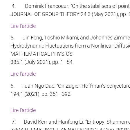
4.
Dominik Francoeur. “On the stabilisers of point
JOURNAL OF GROUP THEORY 24.3 (May 2021), pp. 
Lire l’article
5.
Jin Feng, Toshio Mikami, and Johannes Zimmer
Hydrodynamic Fluctuations from a Nonlinear Diffu
MATHEMATICAL PHYSICS
385.1 (July 2021), pp. 1–54.
Lire l’article
6.
Tuan Ngo Dac. “On Zagier-Hoffman’s conjectures i
194.1 (2021), pp. 361–392
Lire l’article
7.
David Kerr and Hanfeng Li. “Entropy, Shannon o
In:MATHEMATISCHE ANNALEN 380.3-4 (Aug. 2021),