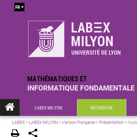
FR
MATHÉMATIQUES ET
INFORMATIQUE FONDAMENTALE
LABEX MILYON
RECHERCHE
LABEX >
LABEX MILYON
>
Version française
>
Présentation
>
Publi