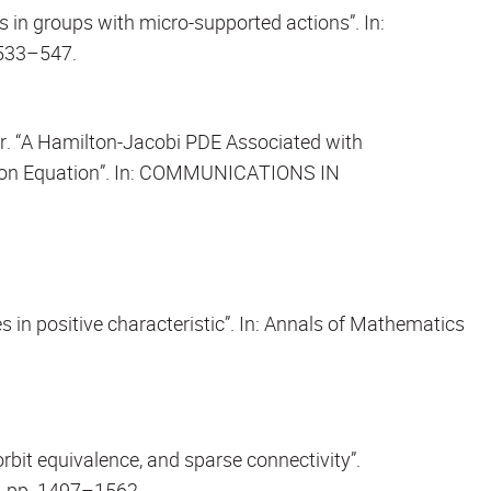
s in groups with micro-supported actions”. In:
533–547.
. “A Hamilton-Jacobi PDE Associated with
sion Equation”. In: COMMUNICATIONS IN
n positive characteristic”. In: Annals of Mathematics
rbit equivalence, and sparse connectivity”.
 pp. 1497–1562.