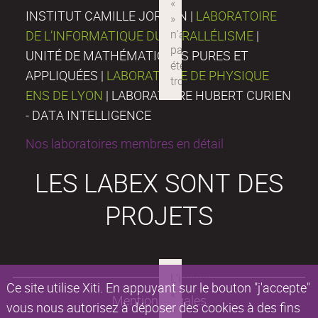
INSTITUT CAMILLE JORDAN |
LABORATOIRE
DE L’INFORMATIQUE DU PARALLÉLISME
|
UNITÉ DE MATHÉMATIQUES PURES ET
APPLIQUÉES |
LABORATOIRE DE PHYSIQUE
ENS DE LYON
| LABORATOIRE HUBERT CURIEN
- DATA INTELLIGENCE
Nos laboratoires membres en détail
LES LABEX SONT DES
PROJETS
Ce site utilise Xiti. En appuyant sur le bouton "j'accepte"
Mentions légales
vous nous autorisez à déposer des cookies à des fins