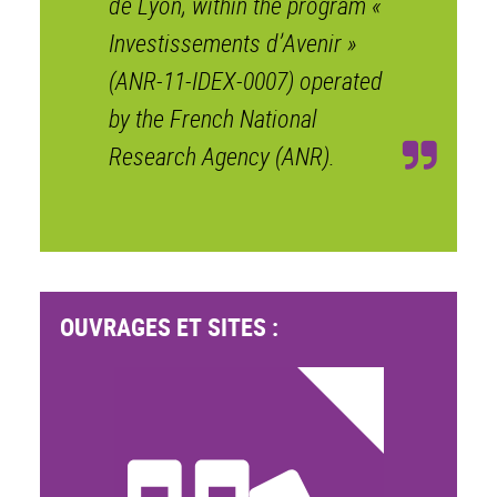
de Lyon, within the program «
Investissements d’Avenir »
(ANR-11-IDEX-0007) operated
by the French National
Research Agency (ANR).
OUVRAGES ET SITES :