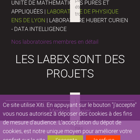
UNITÉ DE MATHÉMATIQUES PURES ET
APPLIQUÉES |
LABORATOIRE DE PHYSIQUE
ENS DE LYON
| LABORATOIRE HUBERT CURIEN
- DATA INTELLIGENCE
Nos laboratoires membres en détail
LES LABEX SONT DES
PROJETS
Ce site utilise Xiti. En appuyant sur le bouton "j'accepte"
Mentions légales
vous nous autorisez à déposer des cookies à des fins
de mesure d'audience. L'acceptation du dépot de
cookies, est notre unique moyen pour améliorer votre
confort sur le site.
J'accepte
Je refuse