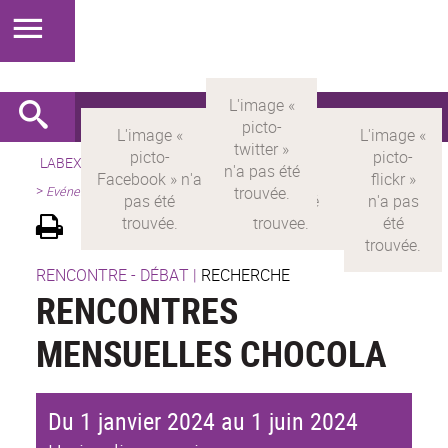
LABEX >
LABEX MILYON
>
Version française
>
Présentation
>
Evénements scientifiques
RENCONTRE - DÉBAT
|
RECHERCHE
RENCONTRES
MENSUELLES CHOCOLA
Du 1 janvier 2024 au 1 juin 2024