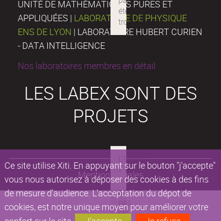
UNITÉ DE MATHÉMATIQUES PURES ET
APPLIQUÉES |
LABORATOIRE DE PHYSIQUE
ENS DE LYON
| LABORATOIRE HUBERT CURIEN
- DATA INTELLIGENCE
Nos laboratoires membres en détail
LES LABEX SONT DES
PROJETS
Ce site utilise Xiti. En appuyant sur le bouton "j'accepte"
Mentions légales
vous nous autorisez à déposer des cookies à des fins
de mesure d'audience. L'acceptation du dépot de
cookies, est notre unique moyen pour améliorer votre
confort sur le site.
J'accepte
Je refuse