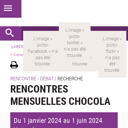
LABEX >
LABEX MILYON
>
Version française
>
Présentation
>
Evénements scientifiques
RENCONTRE - DÉBAT
|
RECHERCHE
RENCONTRES
MENSUELLES CHOCOLA
Du 1 janvier 2024 au 1 juin 2024