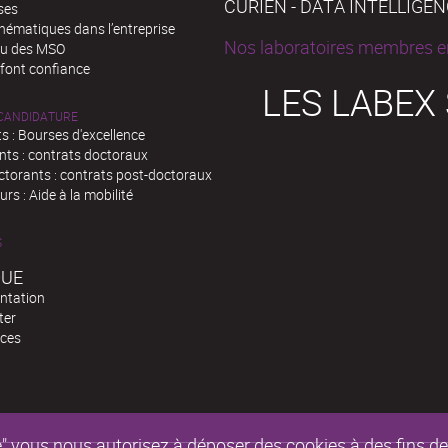
CURIEN - DATA INTELLIGE
ses
hématiques dans l’entreprise
Nos laboratoires membres en
au des MSO
 font confiance
LES LABEX
 CANDIDATURE
s : Bourses d'excellence
nts : contrats doctoraux
ctorants : contrats post-doctoraux
rs : Aide à la mobilité
S
QUE
ntation
ter
ces
epte" vous nous autorisez à déposer des cookies à des fins 