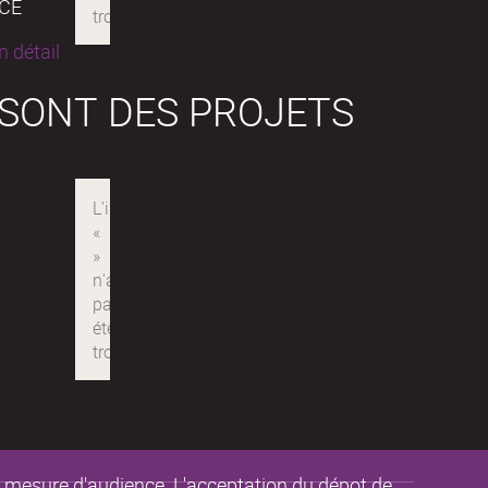
NCE
 détail
 SONT DES PROJETS
de mesure d'audience. L'acceptation du dépot de