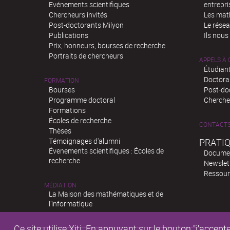
Evénements scientifiques
entrepri
Chercheurs invités
Les mat
Post-doctorants Milyon
Le rése
Publications
Ils nous
Prix, honneurs, bourses de recherche
Portraits de chercheurs
APPELS À
Étudiant
Doctora
FORMATION
Bourses
Post-do
Programme doctoral
Chercheu
Formations
Écoles de recherche
CONTACT
Thèses
Témoignages d'alumni
PRATI
Évenements scientifiques : Écoles de
Docume
recherche
Newslet
Ressour
MÉDIATION
La Maison des mathématiques et de
l’informatique
Ce site utilise Xiti. En appuyant sur le bouton "j'acc