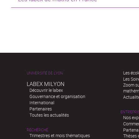
Les écol
UNIVERSITÉ DE LYON
Les Soi
LABEX MILYON
Zoom sur
Découvrir le labex
mathém
Gouvernance et organisation
Actualit
International
Partenaires
ENTREPRI
Toutes les actualités
Nos exp
Comment
Partenar
RECHERCHE
Trimestres et mois thématiques
Thèses e