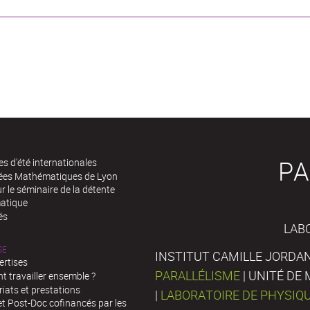
PA
es d'été internationales
rées Mathématiques de Lyon
 le séminaire de la détente
atique
és
LAB
SE
INSTITUT CAMILLE JORDAN
ertises
PARALLÉLISME
| UNITÉ D
 travailler ensemble ?
iats et prestations
|
LABORATOIRE DE PHYSIQ
t Post-Doc cofinancés par les