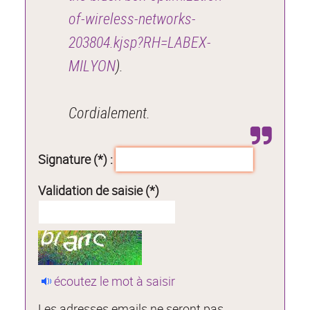
of-wireless-networks-
203804.kjsp?RH=LABEX-
MILYON
).
Cordialement.
Signature (*) :
Validation de saisie (*)
écoutez le mot à saisir
Les adresses emails ne seront pas