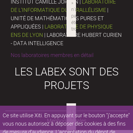
INSTITUT CAMILLE JORDAN |
LABORATOIRE
DE L’INFORMATIQUE DU PARALLÉLISME
|
UNITÉ DE MATHÉMATIQUES PURES ET
APPLIQUÉES |
LABORATOIRE DE PHYSIQUE
ENS DE LYON
| LABORATOIRE HUBERT CURIEN
- DATA INTELLIGENCE
Nos laboratoires membres en détail
LES LABEX SONT DES
PROJETS
Ce site utilise Xiti. En appuyant sur le bouton "j'accepte"
Mentions légales
vous nous autorisez à déposer des cookies à des fins
de mesure d'audience. L'acceptation du dépot de