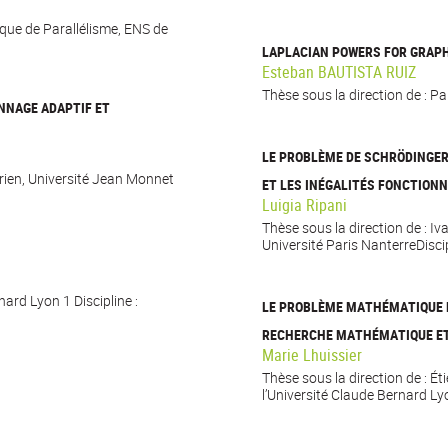
ique de Parallélisme, ENS de
LAPLACIAN POWERS FOR GRAP
Esteban BAUTISTA RUIZ
Thèse sous la direction de : P
NNAGE ADAPTIF ET
LE PROBLÈME DE SCHRÖDINGER
urien, Université Jean Monnet
ET LES INÉGALITÉS FONCTION
Luigia Ripani
Thèse sous la direction de : Iv
Université Paris NanterreDisc
ard Lyon 1 Discipline :
LE PROBLÈME MATHÉMATIQUE D
RECHERCHE MATHÉMATIQUE ET C
Marie Lhuissier
Thèse sous la direction de : Ét
l’Université Claude Bernard L