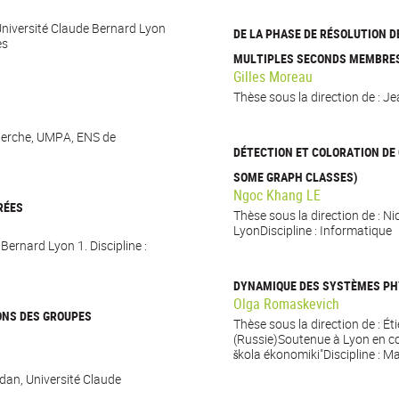
 Université Claude Bernard Lyon
DE LA PHASE DE RÉSOLUTION 
es
MULTIPLES SECONDS MEMBRE
Gilles Moreau
Thèse sous la direction de : Je
cherche, UMPA, ENS de
DÉTECTION ET COLORATION DE
SOME GRAPH CLASSES)
Ngoc Khang LE
RÉES
Thèse sous la direction de : N
LyonDiscipline : Informatique
Bernard Lyon 1. Discipline :
DYNAMIQUE DES SYSTÈMES PH
Olga Romaskevich
ONS DES GROUPES
Thèse sous la direction de : É
(Russie)Soutenue à Lyon en cot
škola ékonomiki"Discipline : 
rdan, Université Claude