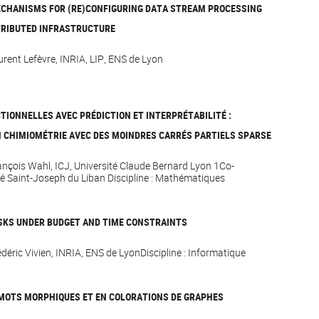
ECHANISMS FOR (RE)CONFIGURING DATA STREAM PROCESSING
TRIBUTED INFRASTRUCTURE
aurent Lefèvre, INRIA, LIP, ENS de Lyon
TIONNELLES AVEC PRÉDICTION ET INTERPRÉTABILITÉ :
N CHIMIOMÉTRIE AVEC DES MOINDRES CARRÉS PARTIELS SPARSE
rançois Wahl, ICJ, Université Claude Bernard Lyon 1Co-
é Saint-Joseph du Liban Discipline : Mathématiques
SKS UNDER BUDGET AND TIME CONSTRAINTS
édéric Vivien, INRIA, ENS de LyonDiscipline : Informatique
MOTS MORPHIQUES ET EN COLORATIONS DE GRAPHES