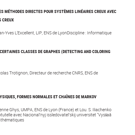
DES MÉTHODES DIRECTES POUR SYSTÈMES LINÉAIRES CREUX AVEC
S CREUX
an-Yves L'Excellent, LIP, ENS de LyonDiscipline : Informatique
 CERTAINES CLASSES DE GRAPHES (DETECTING AND COLORING
icolas Trotignon, Directeur de recherche CNRS, ENS de
YSIQUES, FORMES NORMALES ET CHAÎNES DE MARKOV
tienne Ghys, UMPA, ENS de Lyon (France) et Lou. S. Iliachenko
utelle avec Nacionalʹnyj issledovatelʹskij universitet "Vysšaâ
Mathématiques