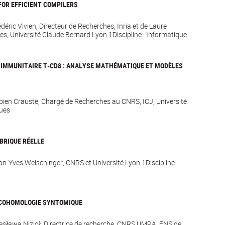
OR EFFICIENT COMPILERS
édéric Vivien, Directeur de Recherches, Inria et de Laure
s, Université Claude Bernard Lyon 1Discipline : Informatique
 IMMUNITAIRE T-CD8 : ANALYSE MATHÉMATIQUE ET MODÈLES
abien Crauste, Chargé de Recherches au CNRS, ICJ, Université
ques
BRIQUE RÉELLE
an-Yves Welschinger, CNRS et Université Lyon 1Discipline :
 COHOMOLOGIE SYNTOMIQUE
Wiesława Nizioł. Directrice de recherche, CNRS UMPA, ENS de