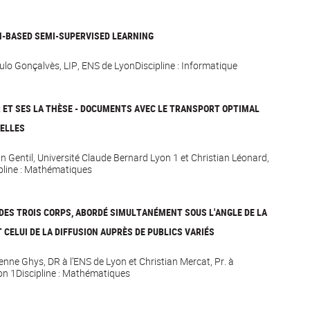
H-BASED SEMI-SUPERVISED LEARNING
aulo Gonçalvès, LIP, ENS de LyonDiscipline : Informatique
 ET SES LA THÈSE - DOCUMENTS AVEC LE TRANSPORT OPTIMAL
NELLES
an Gentil, Université Claude Bernard Lyon 1 et Christian Léonard,
ipline : Mathématiques
ES TROIS CORPS, ABORDÉ SIMULTANÉMENT SOUS L'ANGLE DE LA
ELUI DE LA DIFFUSION AUPRÈS DE PUBLICS VARIÉS
ienne Ghys, DR à l’ENS de Lyon et Christian Mercat, Pr. à
yon 1Discipline : Mathématiques