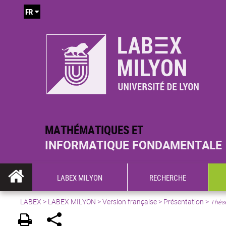
FR
MATHÉMATIQUES ET
INFORMATIQUE FONDAMENTALE
LABEX MILYON
RECHERCHE
LABEX >
LABEX MILYON
>
Version française
>
Présentation
>
Thès