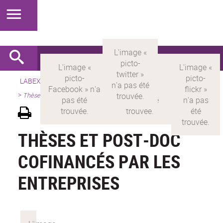
LABEX >
LABEX MILYON
>
Version française
>
Présentation
>
Thèses et Post-Doc cofinancés par les entreprises
THÈSES ET POST-DOC
COFINANCÉS PAR LES
ENTREPRISES