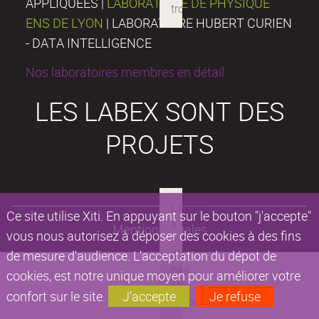
APPLIQUÉES |
LABORATOIRE DE PHYSIQUE
ENS DE LYON
| LABORATOIRE HUBERT CURIEN
- DATA INTELLIGENCE
Nos laboratoires membres en détail
LES LABEX SONT DES
PROJETS
Ce site utilise Xiti. En appuyant sur le bouton "j'accepte"
Mentions légales
vous nous autorisez à déposer des cookies à des fins
de mesure d'audience. L'acceptation du dépot de
cookies, est notre unique moyen pour améliorer votre
confort sur le site.
J'accepte
Je refuse