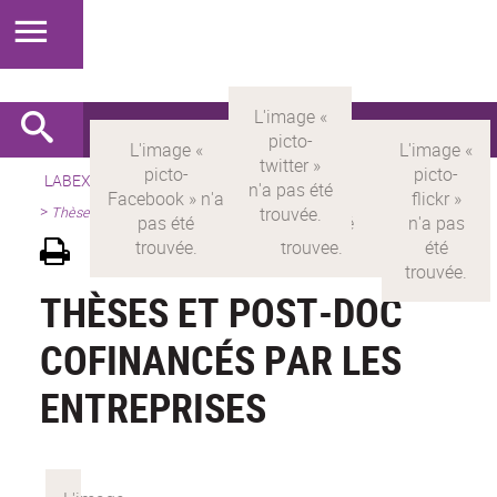
LABEX >
LABEX MILYON
>
Version française
>
Présentation
>
Thèses et Post-Doc cofinancés par les entreprises
THÈSES ET POST-DOC
COFINANCÉS PAR LES
ENTREPRISES