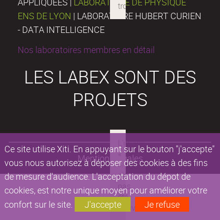
APPLIQUÉES |
LABORATOIRE DE PHYSIQUE
ENS DE LYON
| LABORATOIRE HUBERT CURIEN
- DATA INTELLIGENCE
Nos laboratoires membres en détail
LES LABEX SONT DES
PROJETS
Ce site utilise Xiti. En appuyant sur le bouton "j'accepte"
Mentions légales
vous nous autorisez à déposer des cookies à des fins
de mesure d'audience. L'acceptation du dépot de
cookies, est notre unique moyen pour améliorer votre
confort sur le site.
J'accepte
Je refuse