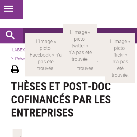
LABEX >
LABEX MILYON
>
Version française
>
Présentation
>
Thèses et Post-Doc cofinancés par les entreprises
THÈSES ET POST-DOC
COFINANCÉS PAR LES
ENTREPRISES