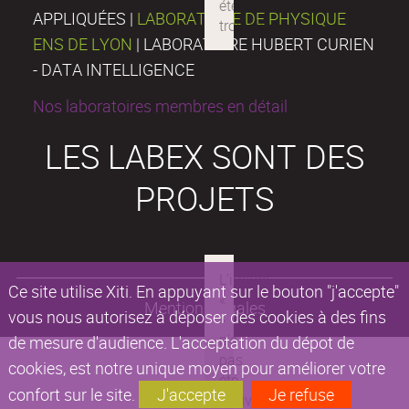
APPLIQUÉES |
LABORATOIRE DE PHYSIQUE
ENS DE LYON
| LABORATOIRE HUBERT CURIEN
- DATA INTELLIGENCE
Nos laboratoires membres en détail
LES LABEX SONT DES
PROJETS
Ce site utilise Xiti. En appuyant sur le bouton "j'accepte"
Mentions légales
vous nous autorisez à déposer des cookies à des fins
de mesure d'audience. L'acceptation du dépot de
cookies, est notre unique moyen pour améliorer votre
confort sur le site.
J'accepte
Je refuse