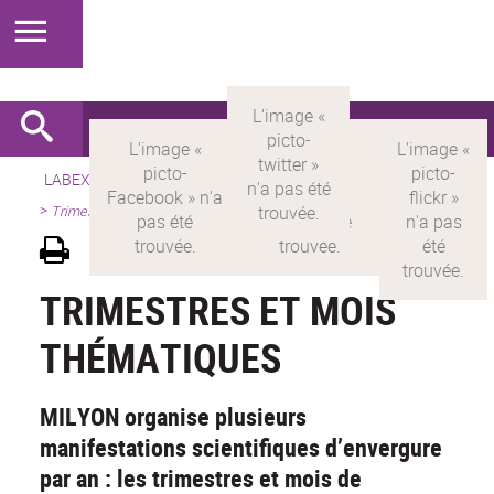
LABEX >
LABEX MILYON
>
Version française
>
Présentation
>
Trimestres et mois thématiques
TRIMESTRES ET MOIS
THÉMATIQUES
MILYON organise plusieurs
manifestations scientifiques d’envergure
par an : les trimestres et mois de