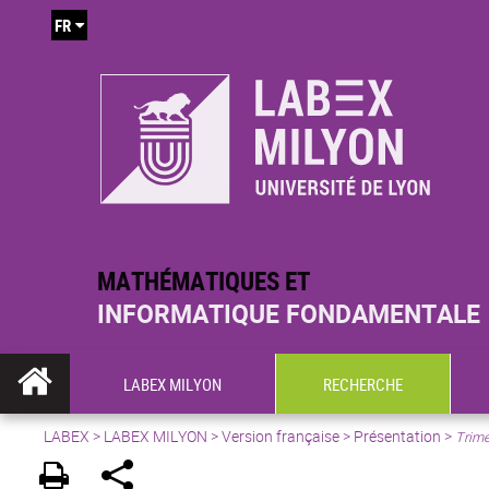
FR
MATHÉMATIQUES ET
INFORMATIQUE FONDAMENTALE
LABEX MILYON
RECHERCHE
LABEX >
LABEX MILYON
>
Version française
>
Présentation
>
Trime