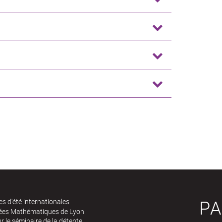
PA
es d'été internationales
rées Mathématiques de Lyon
 le séminaire de la détente