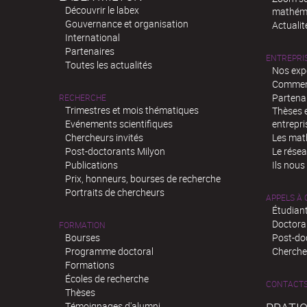
Découvrir le labex
mathém
Gouvernance et organisation
Actualit
International
Partenaires
ENTREPRI
Toutes les actualités
Nos exp
Comment
Partenar
RECHERCHE
Trimestres et mois thématiques
Thèses e
Evénements scientifiques
entrepri
Chercheurs invités
Les mat
Post-doctorants Milyon
Le rése
Publications
Ils nous
Prix, honneurs, bourses de recherche
Portraits de chercheurs
APPELS À
Étudiant
Doctora
FORMATION
Bourses
Post-do
Programme doctoral
Chercheu
Formations
Écoles de recherche
CONTACT
Thèses
Témoignages d'alumni