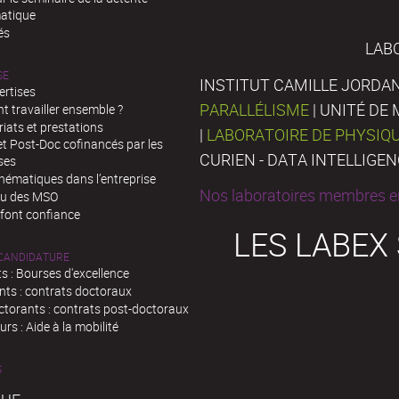
atique
és
LAB
SE
INSTITUT CAMILLE JORDAN
ertises
PARALLÉLISME
| UNITÉ D
 travailler ensemble ?
iats et prestations
|
LABORATOIRE DE PHYSIQ
t Post-Doc cofinancés par les
CURIEN - DATA INTELLIGE
ses
hématiques dans l’entreprise
Nos laboratoires membres en
au des MSO
 font confiance
LES LABEX
 CANDIDATURE
s : Bourses d'excellence
nts : contrats doctoraux
ctorants : contrats post-doctoraux
rs : Aide à la mobilité
S