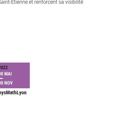
Saint-Etienne et renforcent sa visibilité
2022
30 MAI
30 NOV
hysMathLyon