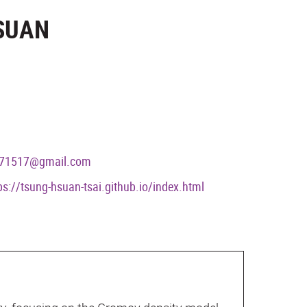
SUAN
i71517@gmail.com
ps://tsung-hsuan-tsai.github.io/index.html