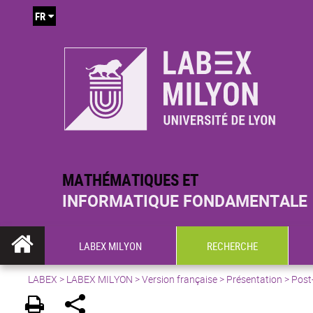
FR
MATHÉMATIQUES ET
INFORMATIQUE FONDAMENTALE
LABEX MILYON
RECHERCHE
LABEX >
LABEX MILYON
>
Version française
>
Présentation
>
Post