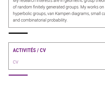
My research interests are in geometric group theo
of random finitely generated groups. My works o
hyperbolic groups, van Kampen diagrams, small ca
and combinatorial probability.
ACTIVITÉS / CV
CV