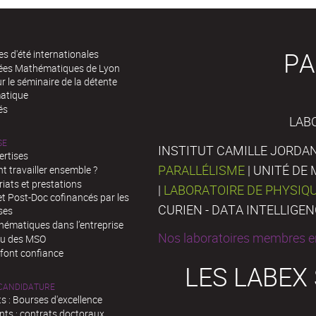
PA
es d'été internationales
rées Mathématiques de Lyon
 le séminaire de la détente
atique
és
LAB
SE
INSTITUT CAMILLE JORDAN
ertises
PARALLÉLISME
| UNITÉ D
 travailler ensemble ?
iats et prestations
|
LABORATOIRE DE PHYSIQ
t Post-Doc cofinancés par les
CURIEN - DATA INTELLIGE
ses
hématiques dans l’entreprise
Nos laboratoires membres en
au des MSO
 font confiance
LES LABEX
 CANDIDATURE
s : Bourses d'excellence
nts : contrats doctoraux