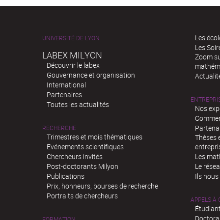
Les écol
UNIVERSITÉ DE LYON
Les Soi
LABEX MILYON
Zoom sur
Découvrir le labex
mathém
Gouvernance et organisation
Actualit
International
Partenaires
ENTREPRI
Toutes les actualités
Nos exp
Comment
Partenar
RECHERCHE
Trimestres et mois thématiques
Thèses e
Evénements scientifiques
entrepri
Chercheurs invités
Les mat
Post-doctorants Milyon
Le rése
Publications
Ils nous
Prix, honneurs, bourses de recherche
Portraits de chercheurs
APPELS À
Étudiant
Doctora
FORMATION