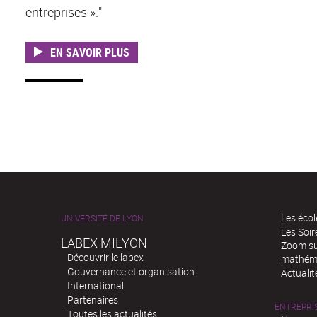
entreprises »."
EN SAVOIR PLUS
Les écol
UNIVERSITÉ DE LYON
Les Soi
LABEX MILYON
Zoom sur
Découvrir le labex
mathém
Gouvernance et organisation
Actualit
International
Partenaires
ENTREPRI
Toutes les actualités