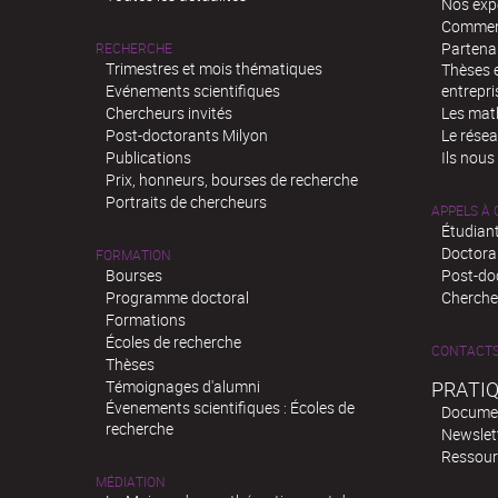
Nos exp
Comment
Partenar
RECHERCHE
Trimestres et mois thématiques
Thèses e
Evénements scientifiques
entrepri
Chercheurs invités
Les mat
Post-doctorants Milyon
Le rése
Publications
Ils nous
Prix, honneurs, bourses de recherche
Portraits de chercheurs
APPELS À
Étudiant
Doctora
FORMATION
Bourses
Post-do
Programme doctoral
Chercheu
Formations
Écoles de recherche
CONTACT
Thèses
Témoignages d'alumni
PRATI
Évenements scientifiques : Écoles de
Docume
recherche
Newslet
Ressour
MÉDIATION