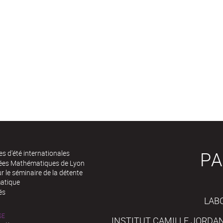
PA
es d'été internationales
rées Mathématiques de Lyon
 le séminaire de la détente
atique
és
LAB
SE
INSTITUT CAMILLE JORDAN