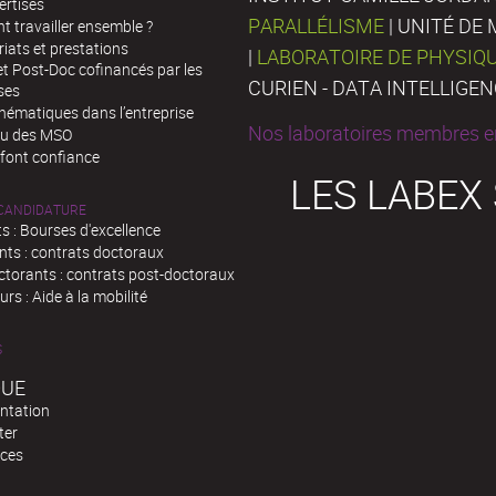
ertises
PARALLÉLISME
| UNITÉ D
 travailler ensemble ?
iats et prestations
|
LABORATOIRE DE PHYSIQ
t Post-Doc cofinancés par les
CURIEN - DATA INTELLIGE
ses
hématiques dans l’entreprise
Nos laboratoires membres en
au des MSO
 font confiance
LES LABEX
 CANDIDATURE
s : Bourses d'excellence
nts : contrats doctoraux
ctorants : contrats post-doctoraux
rs : Aide à la mobilité
S
QUE
ntation
ter
ces