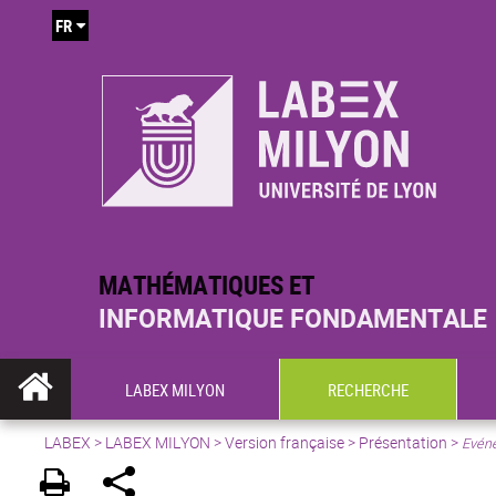
FR
MATHÉMATIQUES ET
INFORMATIQUE FONDAMENTALE
LABEX MILYON
RECHERCHE
LABEX >
LABEX MILYON
>
Version française
>
Présentation
>
Evéne