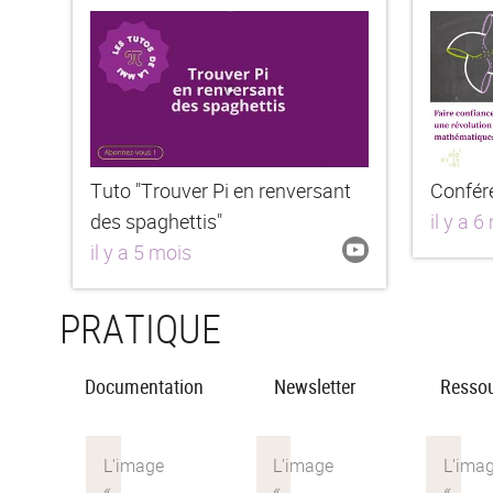
Tuto "Trouver Pi en renversant
Confér
des spaghettis"
il y a 6
il y a 5 mois
PRATIQUE
Documentation
Newsletter
Resso