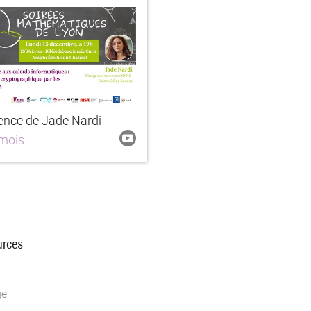
ence de Jade Nardi
 mois
urces