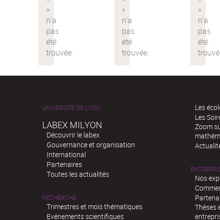
Les écol
UNIVERSITÉ DE LYON
Les Soi
LABEX MILYON
Zoom sur
Découvrir le labex
mathém
Gouvernance et organisation
Actualit
International
Partenaires
ENTREPRI
Toutes les actualités
Nos exp
Comment
Partenar
RECHERCHE
Trimestres et mois thématiques
Thèses e
Evénements scientifiques
entrepri