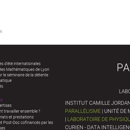
PA
es d'été internationales
rées Mathématiques de Lyon
 le séminaire de la détente
atique
és
LAB
SE
INSTITUT CAMILLE JORDAN
ertises
PARALLÉLISME
| UNITÉ D
 travailler ensemble ?
iats et prestations
|
LABORATOIRE DE PHYSIQ
t Post-Doc cofinancés par les
CURIEN - DATA INTELLIGE
ses