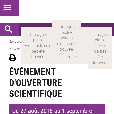
LABEX >
LABEX MILYON
>
Version française
>
Présentation
>
Evénements scientifiques
ÉVÉNEMENT
D'OUVERTURE
SCIENTIFIQUE
Du 27 août 2018 au 1 septembre