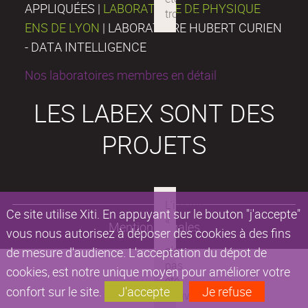
APPLIQUÉES |
LABORATOIRE DE PHYSIQUE
ENS DE LYON
| LABORATOIRE HUBERT CURIEN
- DATA INTELLIGENCE
Nos laboratoires membres en détail
LES LABEX SONT DES
PROJETS
Ce site utilise Xiti. En appuyant sur le bouton "j'accepte"
Mentions légales
vous nous autorisez à déposer des cookies à des fins
de mesure d'audience. L'acceptation du dépot de
cookies, est notre unique moyen pour améliorer votre
confort sur le site.
J'accepte
Je refuse