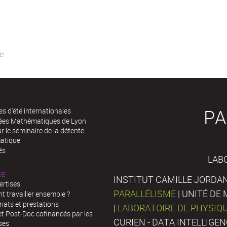
PA
es d'été internationales
rées Mathématiques de Lyon
 le séminaire de la détente
atique
és
LAB
SE
INSTITUT CAMILLE JORDAN
ertises
PARALLÉLISME
| UNITÉ D
 travailler ensemble ?
iats et prestations
|
LABORATOIRE DE PHYSIQ
t Post-Doc cofinancés par les
CURIEN - DATA INTELLIGE
ses