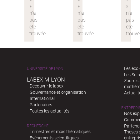
Les écol
UNIVERSITÉ DE LYON
Les Soi
LABEX MILYON
Zoom sur
Découvrir le labex
mathém
Gouvernance et organisation
Actualit
International
Partenaires
ENTREPRI
Toutes les actualités
Nos exp
Comment
Partenar
RECHERCHE
Trimestres et mois thématiques
Thèses e
Evénements scientifiques
entrepri