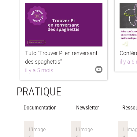
Tuto "Trouver Pi en renversant
Confér
des spaghettis"
il y a 6
il y a 5 mois
PRATIQUE
Documentation
Newsletter
Resso