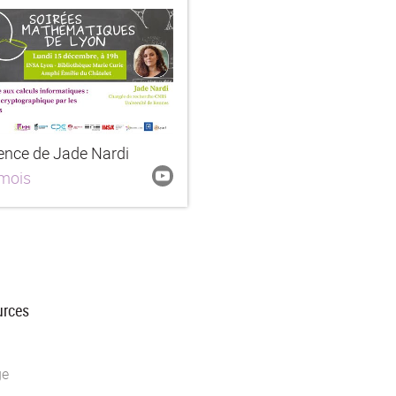
ence de Jade Nardi
 mois
urces