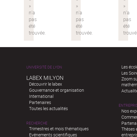
Les écol
UNIVERSITÉ DE LYON
Les Soi
LABEX MILYON
Zoom sur
Découvrir le labex
mathém
Gouvernance et organisation
Actualit
International
Partenaires
ENTREPRI
Toutes les actualités
Nos exp
Comment
Partenar
RECHERCHE
Trimestres et mois thématiques
Thèses e
Evénements scientifiques
entrepri