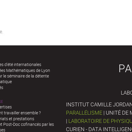
PA
es d'été internationales
rées Mathématiques de Lyon
 le séminaire de la détente
atique
és
LAB
SE
INSTITUT CAMILLE JORDAN
ertises
PARALLÉLISME
| UNITÉ D
 travailler ensemble ?
iats et prestations
|
LABORATOIRE DE PHYSIQ
t Post-Doc cofinancés par les
CURIEN - DATA INTELLIGE
ses