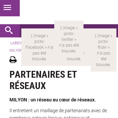
LABEX >
LABEX MILYON
>
Version française
> LABEX
MILYON >
Partenaires
PARTENAIRES ET
RÉSEAUX
MILYON : un réseau au cœur de réseaux.
Il entretient un maillage de partenariats avec de
nombreux acteurs locaux, nationaux et