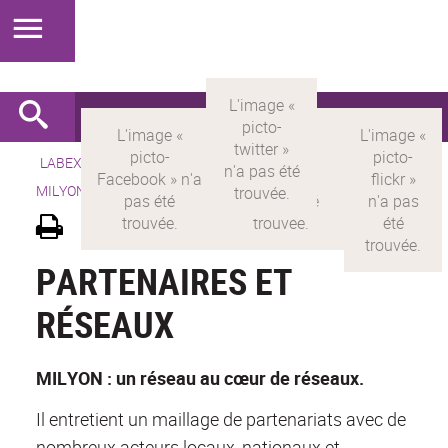
LABEX >
LABEX MILYON
>
Version française
> LABEX
MILYON >
Partenaires
PARTENAIRES ET
RÉSEAUX
MILYON : un réseau au cœur de réseaux.
Il entretient un maillage de partenariats avec de
nombreux acteurs locaux, nationaux et