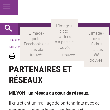
LABEX >
LABEX MILYON
>
Version française
> LABEX
MILYON >
Partenaires
PARTENAIRES ET
RÉSEAUX
MILYON : un réseau au cœur de réseaux.
Il entretient un maillage de partenariats avec de
nombreux acteurs locaux, nationaux et