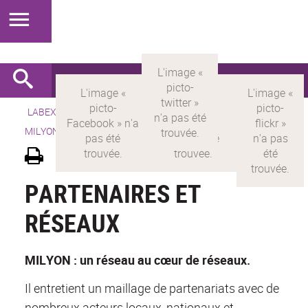
LABEX >
LABEX MILYON
>
Version française
> LABEX
MILYON >
Partenaires
PARTENAIRES ET
RÉSEAUX
MILYON : un réseau au cœur de réseaux.
Il entretient un maillage de partenariats avec de
nombreux acteurs locaux, nationaux et