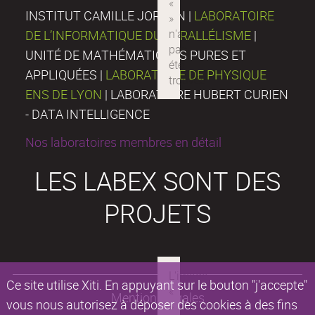
INSTITUT CAMILLE JORDAN |
LABORATOIRE
DE L’INFORMATIQUE DU PARALLÉLISME
|
UNITÉ DE MATHÉMATIQUES PURES ET
APPLIQUÉES |
LABORATOIRE DE PHYSIQUE
ENS DE LYON
| LABORATOIRE HUBERT CURIEN
- DATA INTELLIGENCE
Nos laboratoires membres en détail
LES LABEX SONT DES
PROJETS
Ce site utilise Xiti. En appuyant sur le bouton "j'accepte"
Mentions légales
vous nous autorisez à déposer des cookies à des fins