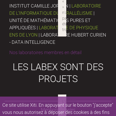
INSTITUT CAMILLE JORDAN |
LABORATOIRE
DE L’INFORMATIQUE DU PARALLÉLISME
|
UNITÉ DE MATHÉMATIQUES PURES ET
APPLIQUÉES |
LABORATOIRE DE PHYSIQUE
ENS DE LYON
| LABORATOIRE HUBERT CURIEN
- DATA INTELLIGENCE
Nos laboratoires membres en détail
LES LABEX SONT DES
PROJETS
Ce site utilise Xiti. En appuyant sur le bouton "j'accepte"
Mentions légales
vous nous autorisez à déposer des cookies à des fins