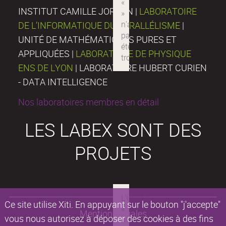
INSTITUT CAMILLE JORDAN |
LABORATOIRE
DE L’INFORMATIQUE DU PARALLÉLISME
|
UNITÉ DE MATHÉMATIQUES PURES ET
APPLIQUÉES |
LABORATOIRE DE PHYSIQUE
ENS DE LYON
| LABORATOIRE HUBERT CURIEN
- DATA INTELLIGENCE
Nos laboratoires membres en détail
LES LABEX SONT DES
PROJETS
Ce site utilise Xiti. En appuyant sur le bouton "j'accepte"
Mentions légales
vous nous autorisez à déposer des cookies à des fins