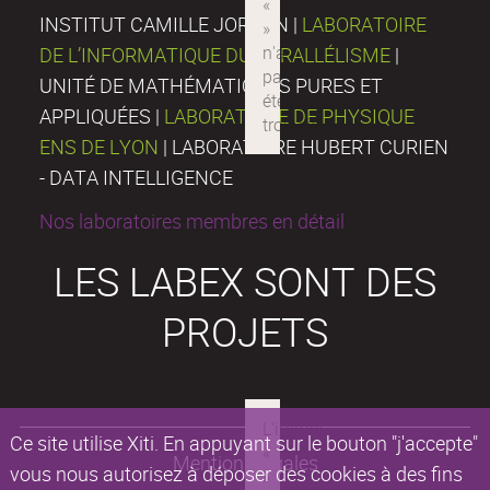
INSTITUT CAMILLE JORDAN |
LABORATOIRE
DE L’INFORMATIQUE DU PARALLÉLISME
|
UNITÉ DE MATHÉMATIQUES PURES ET
APPLIQUÉES |
LABORATOIRE DE PHYSIQUE
ENS DE LYON
| LABORATOIRE HUBERT CURIEN
- DATA INTELLIGENCE
Nos laboratoires membres en détail
LES LABEX SONT DES
PROJETS
Ce site utilise Xiti. En appuyant sur le bouton "j'accepte"
Mentions légales
vous nous autorisez à déposer des cookies à des fins