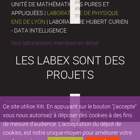
UNITÉ DE MATHÉMATIQUES PURES ET
APPLIQUÉES |
LABORATOIRE DE PHYSIQUE
ENS DE LYON
| LABORATOIRE HUBERT CURIEN
- DATA INTELLIGENCE
Nos laboratoires membres en détail
LES LABEX SONT DES
PROJETS
Ce site utilise Xiti. En appuyant sur le bouton "j'accepte"
Mentions légales
vous nous autorisez à déposer des cookies à des fins
de mesure d'audience. L'acceptation du dépot de
cookies, est notre unique moyen pour améliorer votre