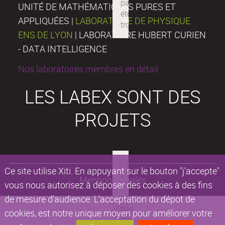
UNITÉ DE MATHÉMATIQUES PURES ET
APPLIQUÉES |
LABORATOIRE DE PHYSIQUE
ENS DE LYON
| LABORATOIRE HUBERT CURIEN
- DATA INTELLIGENCE
Nos laboratoires membres en détail
LES LABEX SONT DES
PROJETS
Ce site utilise Xiti. En appuyant sur le bouton "j'accepte"
Mentions légales
vous nous autorisez à déposer des cookies à des fins
de mesure d'audience. L'acceptation du dépot de
cookies, est notre unique moyen pour améliorer votre